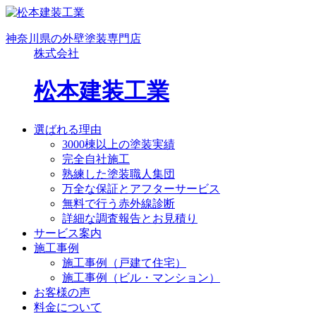
神奈川県の外壁塗装専門店
株式会社
松本建装工業
選ばれる理由
3000棟以上の塗装実績
完全自社施工
熟練した塗装職人集団
万全な保証とアフターサービス
無料で行う赤外線診断
詳細な調査報告とお見積り
サービス案内
施工事例
施工事例（戸建て住宅）
施工事例（ビル・マンション）
お客様の声
料金について