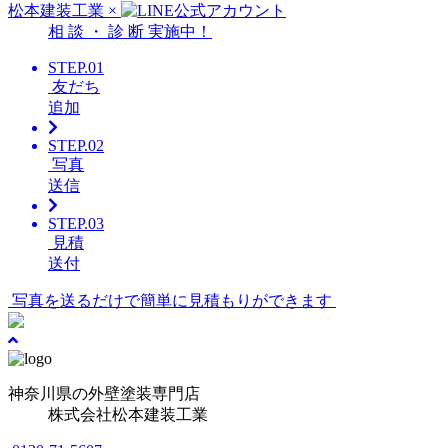
松本建装工業
×
相
談
・
診
断
実施中！
STEP.01
友だち
追加
STEP.02
写真
送信
STEP.03
見積
送付
写真を送るだけで簡単に見積もりができます
神奈川県の外壁塗装専門店
株式会社
松本建装工業