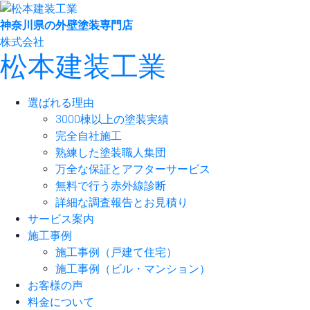
神奈川県の外壁塗装専門店
株式会社
松本建装工業
選ばれる理由
3000棟以上の塗装実績
完全自社施工
熟練した塗装職人集団
万全な保証とアフターサービス
無料で行う赤外線診断
詳細な調査報告とお見積り
サービス案内
施工事例
施工事例（戸建て住宅）
施工事例（ビル・マンション）
お客様の声
料金について