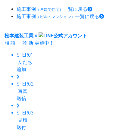
施工事例
一覧に戻る
（戸建て住宅）
施工事例
一覧に戻る
（ビル・マンション）
松本建装工業
×
相
談
・
診
断
実施中！
STEP.01
友だち
追加
STEP.02
写真
送信
STEP.03
見積
送付