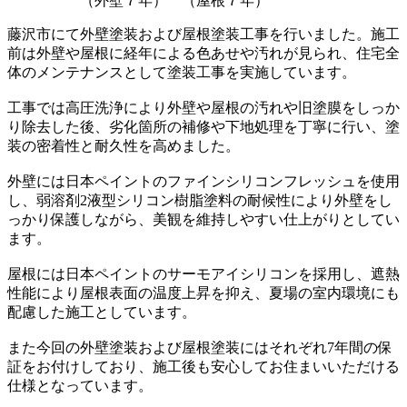
（外壁７年） （屋根７年）
藤沢市にて外壁塗装および屋根塗装工事を行いました。施工
前は外壁や屋根に経年による色あせや汚れが見られ、住宅全
体のメンテナンスとして塗装工事を実施しています。
工事では高圧洗浄により外壁や屋根の汚れや旧塗膜をしっか
り除去した後、劣化箇所の補修や下地処理を丁寧に行い、塗
装の密着性と耐久性を高めました。
外壁には日本ペイントのファインシリコンフレッシュを使用
し、弱溶剤2液型シリコン樹脂塗料の耐候性により外壁をし
っかり保護しながら、美観を維持しやすい仕上がりとしてい
ます。
屋根には日本ペイントのサーモアイシリコンを採用し、遮熱
性能により屋根表面の温度上昇を抑え、夏場の室内環境にも
配慮した施工としています。
また今回の外壁塗装および屋根塗装にはそれぞれ7年間の保
証をお付けしており、施工後も安心してお住まいいただける
仕様となっています。