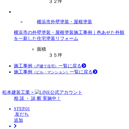
３２坪
横浜市外壁塗装・屋根塗装
横浜市の外壁塗装・屋根塗装施工事例｜色あせた外観
を一新した住宅塗装リフォーム
面積
３５坪
施工事例
一覧に戻る
（戸建て住宅）
施工事例
一覧に戻る
（ビル・マンション）
松本建装工業
×
相
談
・
診
断
実施中！
STEP.01
友だち
追加