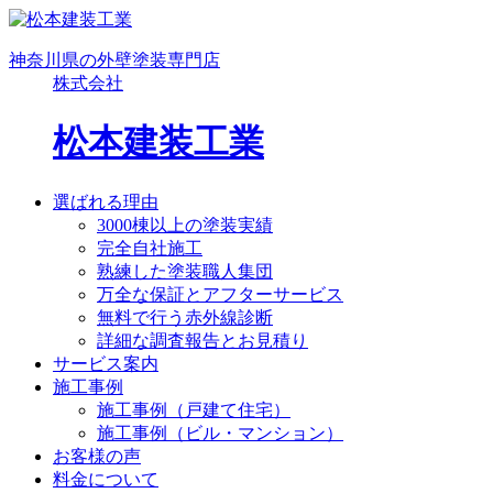
神奈川県の外壁塗装専門店
株式会社
松本建装工業
選ばれる理由
3000棟以上の塗装実績
完全自社施工
熟練した塗装職人集団
万全な保証とアフターサービス
無料で行う赤外線診断
詳細な調査報告とお見積り
サービス案内
施工事例
施工事例（戸建て住宅）
施工事例（ビル・マンション）
お客様の声
料金について