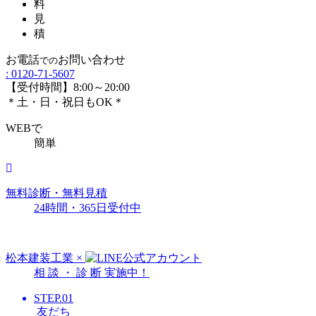
料
見
積
お電話
お問い合わせ
での
:
0120-71-5607
【受付時間】8:00～20:00
＊土・日・祝日もOK＊
WEBで
簡単
無料診断・無料見積
24時間・365日受付中
松本建装工業
×
相
談
・
診
断
実施中！
STEP.01
友だち