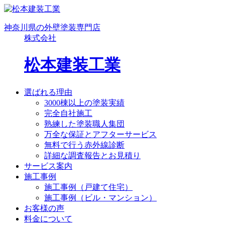
神奈川県の外壁塗装専門店
株式会社
松本建装工業
選ばれる理由
3000棟以上の塗装実績
完全自社施工
熟練した塗装職人集団
万全な保証とアフターサービス
無料で行う赤外線診断
詳細な調査報告とお見積り
サービス案内
施工事例
施工事例（戸建て住宅）
施工事例（ビル・マンション）
お客様の声
料金について