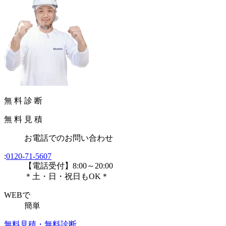
無
料
診
断
無
料
見
積
お電話
での
お問い合わせ
:
0120-71-5607
【電話受付】8:00～20:00
＊土・日・祝日もOK＊
WEBで
簡単
無料見積・無料診断