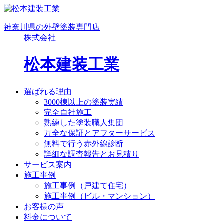
神奈川県の外壁塗装専門店
株式会社
松本建装工業
選ばれる理由
3000棟以上の塗装実績
完全自社施工
熟練した塗装職人集団
万全な保証とアフターサービス
無料で行う赤外線診断
詳細な調査報告とお見積り
サービス案内
施工事例
施工事例（戸建て住宅）
施工事例（ビル・マンション）
お客様の声
料金について