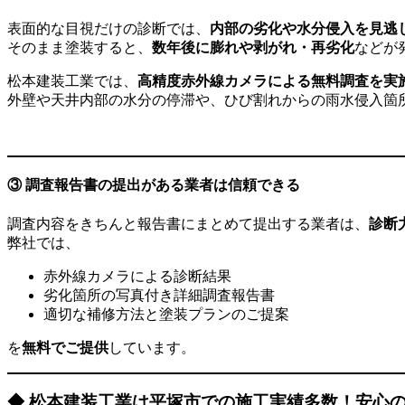
表面的な目視だけの診断では、
内部の劣化や水分侵入を見逃
そのまま塗装すると、
数年後に膨れや剥がれ・再劣化
などが
松本建装工業では、
高精度赤外線カメラによる無料調査を実
外壁や天井内部の水分の停滞や、ひび割れからの雨水侵入箇
③ 調査報告書の提出がある業者は信頼できる
調査内容をきちんと報告書にまとめて提出する業者は、
診断
弊社では、
赤外線カメラによる診断結果
劣化箇所の写真付き詳細調査報告書
適切な補修方法と塗装プランのご提案
を
無料でご提供
しています。
◆ 松本建装工業は平塚市での施工実績多数！安心