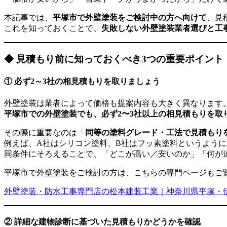
本記事では、
平塚市で外壁塗装をご検討中の方へ向けて
、見
これを知っておくことで、
失敗しない外壁塗装業者選びと工
◆ 見積もり前に知っておくべき3つの重要ポイント
① 必ず2～3社の相見積もりを取りましょう
外壁塗装は業者によって価格も提案内容も大きく異なります
平塚市での外壁塗装でも、必ず2〜3社以上の相見積もりを取
その際に重要なのは「
同等の塗料グレード・工法で見積もり
例えば、A社はシリコン塗料、B社はフッ素塗料というよう
同条件にそろえることで、「どこが高い／安いのか」「何が
平塚市で外壁塗装をご検討の方は、こちらの専門ページもご
外壁塗装・防水工事専門店の松本建装工業｜神奈川県平塚・
② 詳細な建物診断に基づいた見積もりかどうかを確認