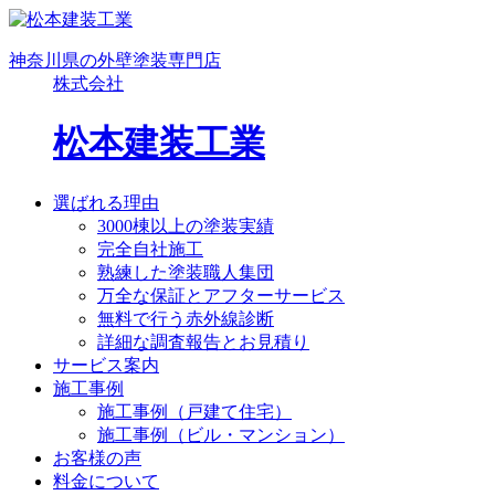
神奈川県の外壁塗装専門店
株式会社
松本建装工業
選ばれる理由
3000棟以上の塗装実績
完全自社施工
熟練した塗装職人集団
万全な保証とアフターサービス
無料で行う赤外線診断
詳細な調査報告とお見積り
サービス案内
施工事例
施工事例（戸建て住宅）
施工事例（ビル・マンション）
お客様の声
料金について