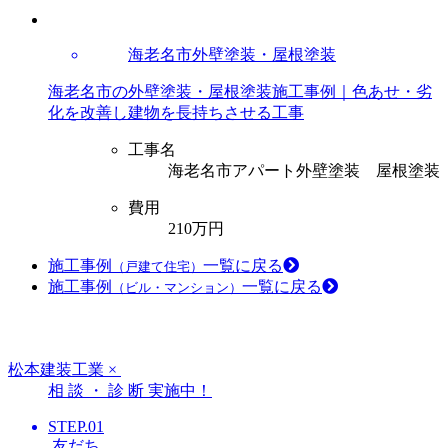
海老名市外壁塗装・屋根塗装
海老名市の外壁塗装・屋根塗装施工事例｜色あせ・劣
化を改善し建物を長持ちさせる工事
工事名
海老名市アパート外壁塗装 屋根塗装
費用
210万円
施工事例
一覧に戻る
（戸建て住宅）
施工事例
一覧に戻る
（ビル・マンション）
松本建装工業
×
相
談
・
診
断
実施中！
STEP.01
友だち