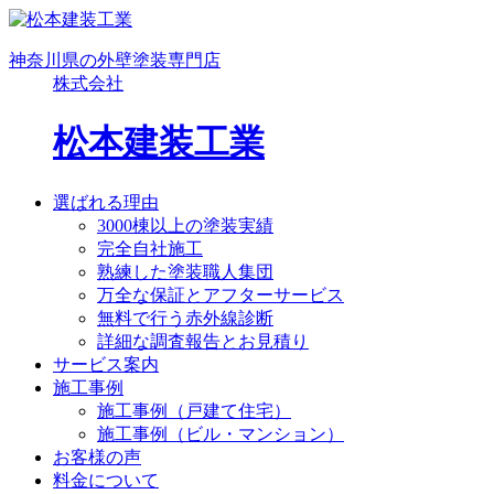
神奈川県の外壁塗装専門店
株式会社
松本建装工業
選ばれる理由
3000棟以上の塗装実績
完全自社施工
熟練した塗装職人集団
万全な保証とアフターサービス
無料で行う赤外線診断
詳細な調査報告とお見積り
サービス案内
施工事例
施工事例（戸建て住宅）
施工事例（ビル・マンション）
お客様の声
料金について