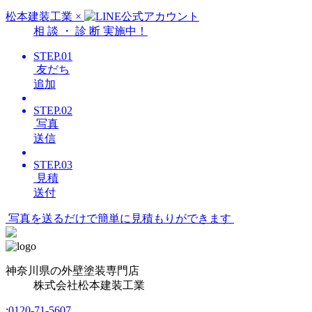
松本建装工業
×
相
談
・
診
断
実施中！
STEP.01
友だち
追加
STEP.02
写真
送信
STEP.03
見積
送付
写真を送るだけで簡単に見積もりができます
神奈川県の外壁塗装専門店
株式会社
松本建装工業
:
0120-71-5607