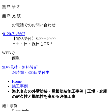
無
料
診
断
無
料
見
積
お電話
での
お問い合わせ
:
0120-71-5607
【電話受付】8:00～20:00
＊土・日・祝日もOK＊
WEBで
簡単
無料見積・無料診断
24時間・365日受付中
Home
施工事例
海老名市の外壁塗装・屋根塗装施工事例｜工場・倉庫
の耐久性と機能性を高める改修工事
施工事例
Case study