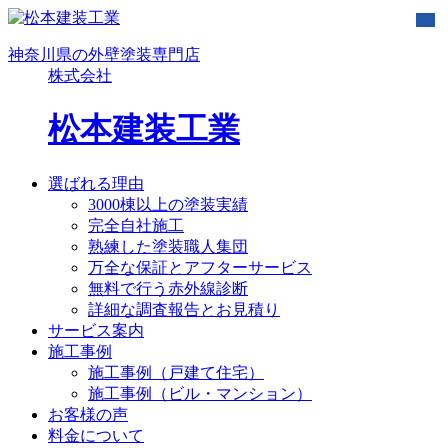
神奈川県の外壁塗装専門店
株式会社
松本建装工業
選ばれる理由
3000棟以上の塗装実績
完全自社施工
熟練した塗装職人集団
万全な保証とアフターサービス
無料で行う赤外線診断
詳細な調査報告とお見積り
サービス案内
施工事例
施工事例（戸建て住宅）
施工事例（ビル・マンション）
お客様の声
料金について