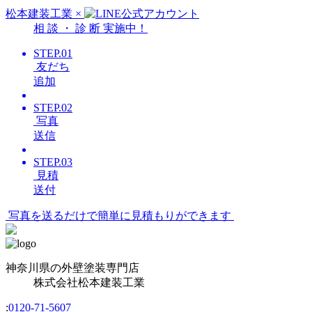
松本建装工業
×
相
談
・
診
断
実施中！
STEP.01
友だち
追加
STEP.02
写真
送信
STEP.03
見積
送付
写真を送るだけで簡単に見積もりができます
神奈川県の外壁塗装専門店
株式会社
松本建装工業
:
0120-71-5607