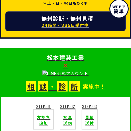
＊土・日・祝日もOK＊
WEBで
簡単
無料診断・無料見積
24時間・365日受付中
松本建装工業
×
・
相
談
診
断
実施中！
STEP.01
STEP.02
STEP.03
友だち
写真
見積
追加
送信
送付