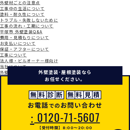
外壁材ごとの注意点
工事中の生活について
塗料・耐久性について
トラブル・失敗しないために
工事の流れ・工期について
平塚市 外壁塗装Q&A
費用・見積もりについて
お支払いについて
保証・アフターについて
工事について
法人様・ビルオーナー様向け
当社について
外壁塗装･屋根塗装なら
外壁塗装のタイミング・劣化症状について
お任せください。
無
料
診
断
無
料
見
積
お電話
お問い合わせ
での
0120-71-5607
:
【受付時間】8:00～20:00