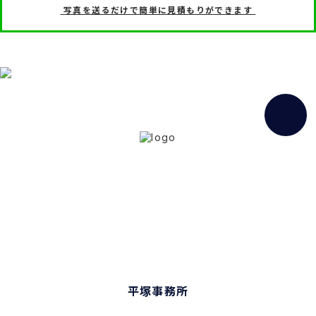
写真を送るだけで簡単に見積もりができます
神奈川県の外壁塗装専門店
松本建装工業
株式会社
0120-71-5607
:
【電話受付】8:00～20:00 ＊土・日・祝日もOK＊
平塚事務所
〒254-0804