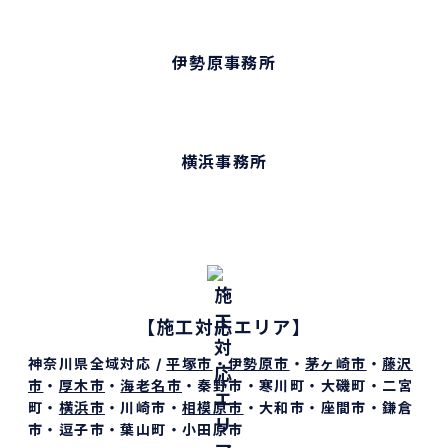
神奈川県平塚市幸町20-25
伊勢原事務所
〒259-1122
神奈川県伊勢原市⼩稲葉1690
横浜事務所
〒220-0004
神奈川県横浜市西区北幸二丁目10番48号 むつみビル3階
【施工対応エリア】
神奈川県全域対応 /
平塚市
・
伊勢原市
・
茅ヶ崎市
・
藤沢
市
・
厚木市
・
海老名市
・秦野市・寒川町・大磯町・二宮
町・
横浜市
・川崎市・
相模原市
・大和市・座間市・鎌倉
市・逗子市・葉山町・小田原市