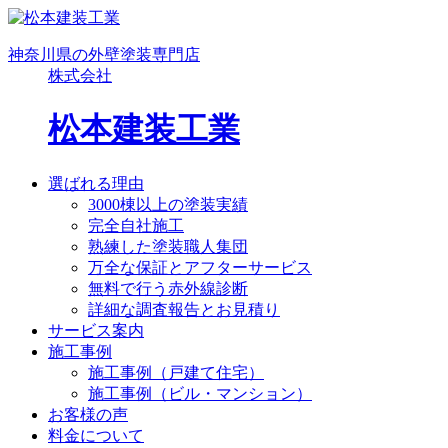
神奈川県の外壁塗装専門店
株式会社
松本建装工業
選ばれる理由
3000棟以上の塗装実績
完全自社施工
熟練した塗装職人集団
万全な保証とアフターサービス
無料で行う赤外線診断
詳細な調査報告とお見積り
サービス案内
施工事例
施工事例（戸建て住宅）
施工事例（ビル・マンション）
お客様の声
料金について