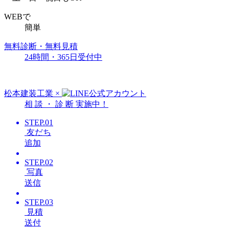
WEBで
簡単
無料診断・無料見積
24時間・365日受付中
松本建装工業
×
相
談
・
診
断
実施中！
STEP.01
友だち
追加
STEP.02
写真
送信
STEP.03
見積
送付